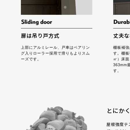
扉は吊り戸方式
丈夫な
上部にアルミレール、戸車はベアリン
棚板補強
グ入りローラー採用で滑りもよりスム
す。棚板強
ーズです。
㎡）床面
363mm
す。
とにか
屋根強度テス