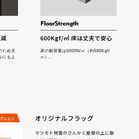
軽減
600Kgf/㎡ 床は丈夫で安心
のため天
床の耐荷重は6000N/㎡（約600Kgf/
ルにもよ
㎡）。
オリジナルフラッグ
マツモト物置のさんかく屋根の上に取