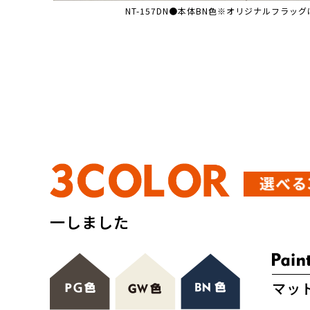
NT-157DN●本体BN色
※オリジナルフラッグ
一しました
マッ