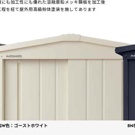
錆にも加工性にも優れた溶融亜鉛メッキ鋼板を加工後
工程を経て屋外用高級粉体塗装を施してあります