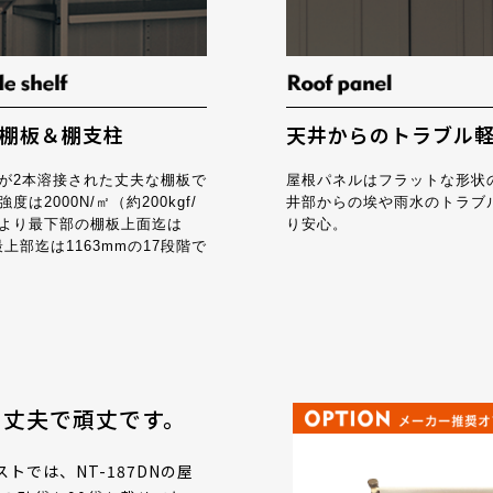
棚板＆棚支柱
天井からのトラブル
が2本溶接された丈夫な棚板で
屋根パネルはフラットな形状
度は2000N/㎡（約200kgf/
井部からの埃や雨水のトラブ
より最下部の棚板上面迄は
り安心。
最上部迄は1163mmの17段階で
く丈夫で頑丈です。
トでは、NT-187DNの屋