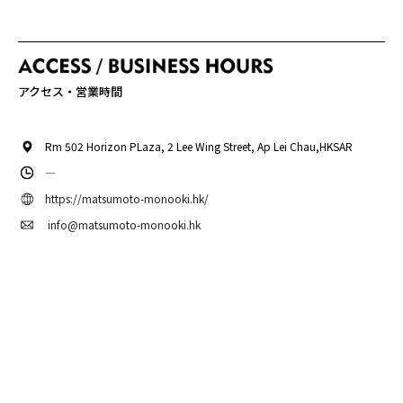
アクセス・営業時間
Rm 502 Horizon PLaza, 2 Lee Wing Street, Ap Lei Chau,HKSAR
―
https://matsumoto-monooki.hk/
info@matsumoto-monooki.hk